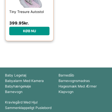
Tiny Tresure Autostol
399.95
kr.
KØB NU
Baby Legetøj
Barnedåb
Babyalarm Med Kamera
Barnevognsmadras
Babyhængekøje
Hagesmæk Med Ærmer
Barnevogn
Klapvogn
Kravlegård Med Hjul
Sammenklappeligt Puslebord