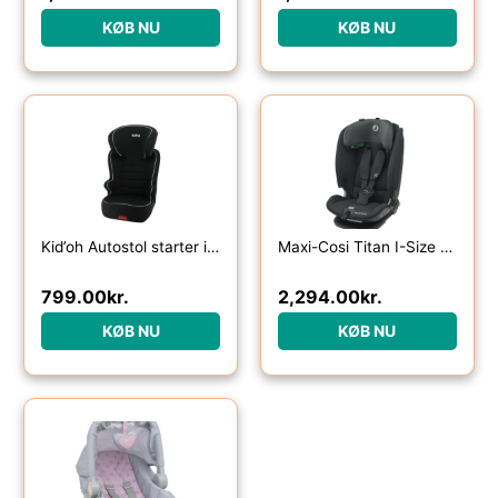
KØB NU
KØB NU
Kid’oh Autostol starter isofix (15-36 kg.)
Maxi-Cosi Titan I-Size baby autostol Graphite
799.00
kr.
2,294.00
kr.
KØB NU
KØB NU