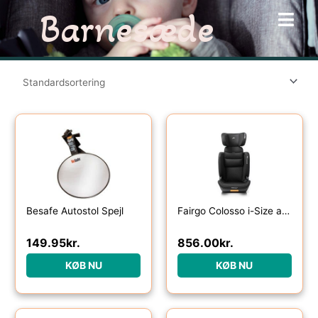
Gå
Barnesæde
til
indholdet
Besafe Autostol Spejl
Fairgo Colosso i-Size autostol (100-150 cm) – Sort Sand
149.95
kr.
856.00
kr.
KØB NU
KØB NU