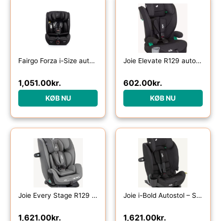
Fairgo Forza i-Size autostol (76-150 cm) – Black Sand
Joie Elevate R129 autostol – Sort
1,051.00
kr.
602.00
kr.
KØB NU
KØB NU
Joie Every Stage R129 Autostol – Cobblestone
Joie i-Bold Autostol – Sort
1,621.00
kr.
1,621.00
kr.