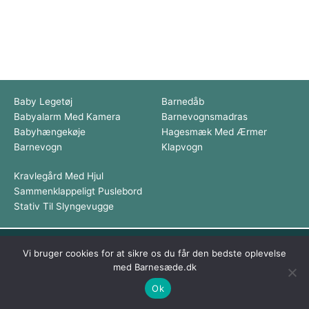
Baby Legetøj
Barnedåb
Babyalarm Med Kamera
Barnevognsmadras
Babyhængekøje
Hagesmæk Med Ærmer
Barnevogn
Klapvogn
Kravlegård Med Hjul
Sammenklappeligt Puslebord
Stativ Til Slyngevugge
Dette medie ejes og drives af Tropic Traffic LLC-FZ | The Meydan
Vi bruger cookies for at sikre os du får den bedste oplevelse
Hotel, Grandstand, 6th floor, Nad Al Sheba | Dubai | UAE
med Barnesæde.dk
Copyright © 2026 Barnesæde | All rights reserved
Ok