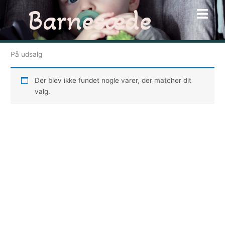
Gå
Barnesæde
til
indholdet
På udsalg
Der blev ikke fundet nogle varer, der matcher dit
valg.