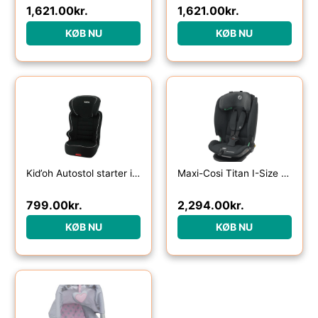
1,621.00
kr.
1,621.00
kr.
KØB NU
KØB NU
Kid’oh Autostol starter isofix (15-36 kg.)
Maxi-Cosi Titan I-Size baby autostol Graphite
799.00
kr.
2,294.00
kr.
KØB NU
KØB NU