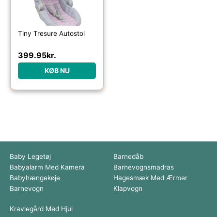
Tiny Tresure Autostol
399.95
kr.
KØB NU
Baby Legetøj
Barnedåb
Babyalarm Med Kamera
Barnevognsmadras
Babyhængekøje
Hagesmæk Med Ærmer
Barnevogn
Klapvogn
Kravlegård Med Hjul