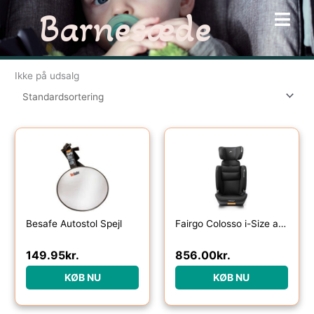
Gå
Barnesæde
til
indholdet
Ikke på udsalg
Besafe Autostol Spejl
Fairgo Colosso i-Size autostol (100-150 cm) – Sort Sand
149.95
kr.
856.00
kr.
KØB NU
KØB NU