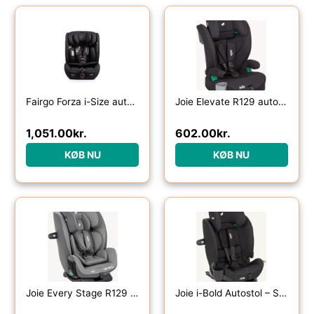
Fairgo Forza i-Size autostol (76-150 cm) – Black Sand
Joie Elevate R129 autostol – Sort
1,051.00
kr.
602.00
kr.
KØB NU
KØB NU
Joie Every Stage R129 Autostol – Cobblestone
Joie i-Bold Autostol – Sort